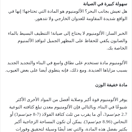
سهولة كبيرة في الصيانة
هل تعيش بجانب البحر؟ الألومنيوم هو المادة التي تحتاجها! إنها في
الواقع شديدة المقاومة للعدوان الخارجي ولا تتدهور.
الخبر السار: الألومنيوم لا يحتاج إلى صيانة! التنظيف البسيط بالماء
والصابون يكفي للحفاظ على المظهر الجميل لنوافذ الألمنيوم
الخاصة بك.
الألومنيوم مادة تستخدم على نطاق واسع في البناء والتجديد الجديد
بسبب مزاياها العديدة. ومع ذلك، فإنه ينطوي أيضا على بعض العيوب.
مادة خفيفة الوزن
يوفر الألومنيوم قوة أكبر وصلابة أفضل من المواد الأخرى الأكثر
شيوعًا في البناء. وبالتالي فإن الألومنيوم معدن تبلغ كثافته النوعية
2.7 جم/سم3، أي ما يقرب من ثلث كثافة الفولاذ (7-8 جم/سم3) أو
النحاس (8.96 جم/سم3). يمكن أن تكون المساحة الزجاجية أكبر
بكثير بفضل هذه المادة، والتي تعد أيضًا وسيلة لتحقيق وفورات