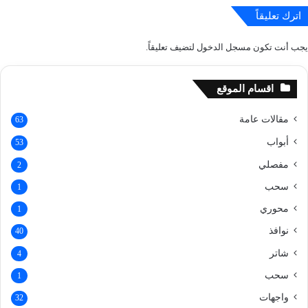
اترك تعليقاً
يجب أنت تكون
مسجل الدخول
لتضيف تعليقاً.
اقسام الموقع
مقالات عامة
63
أبواب
53
مفصلي
2
سحب
1
محوري
1
نوافذ
40
شاتر
4
سحب
1
واجهات
32