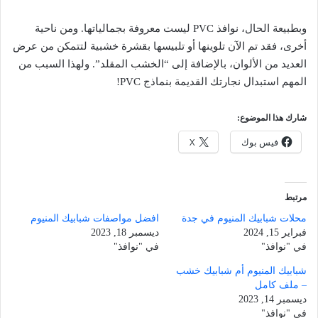
وبطبيعة الحال، نوافذ PVC ليست معروفة بجمالياتها. ومن ناحية
أخرى، فقد تم الآن تلوينها أو تلبيسها بقشرة خشبية لتتمكن من عرض
العديد من الألوان، بالإضافة إلى “الخشب المقلد”. ولهذا السبب من
المهم استبدال نجارتك القديمة بنماذج PVC!
شارك هذا الموضوع:
فيس بوك
X
مرتبط
محلات شبابيك المنيوم في جدة
افضل مواصفات شبابيك المنيوم
فبراير 15, 2024
ديسمبر 18, 2023
في "نوافذ"
في "نوافذ"
شبابيك المنيوم أم شبابيك خشب
– ملف كامل
ديسمبر 14, 2023
في "نوافذ"