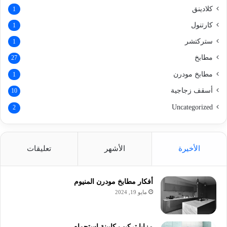
كلادينق
1
كارتنول
1
ستركتشر
1
مطابخ
27
مطابخ مودرن
1
أسقف زجاجية
10
Uncategorized
2
الأخيرة
الأشهر
تعليقات
أفكار مطابخ مودرن المنيوم
مايو 19, 2024
مزايا تركيب كابينة استحمام