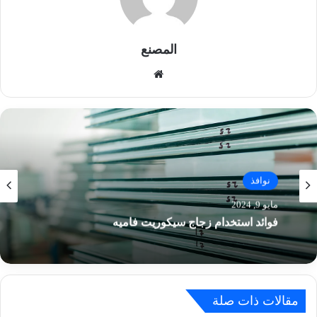
المصنع
موق
ع
الوي
ب
نوافذ
مايو 7, 2024
انواع الاستركشر
مقالات ذات صلة