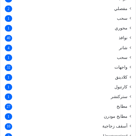
مفصلي
2
سحب
1
محوري
1
نوافذ
40
شاتر
4
سحب
1
واجهات
32
كلادينق
1
كارتنول
1
ستركتشر
1
مطابخ
27
مطابخ مودرن
1
أسقف زجاجية
10