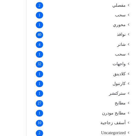
مفصلي
2
سحب
1
محوري
1
نوافذ
40
شاتر
4
سحب
1
واجهات
32
كلادينق
1
كارتنول
1
ستركتشر
1
مطابخ
27
مطابخ مودرن
1
أسقف زجاجية
10
Uncategorized
2