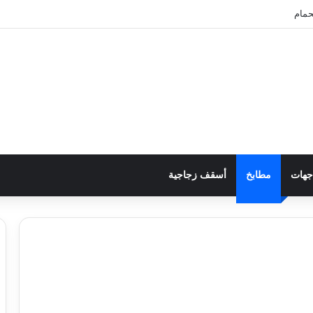
حمام
جهات
مطابخ
أسقف زجاجية