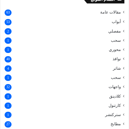
مقالات عامة
63
أبواب
53
مفصلي
2
سحب
1
محوري
1
نوافذ
40
شاتر
4
سحب
1
واجهات
32
كلادينق
1
كارتنول
1
ستركتشر
1
مطابخ
27