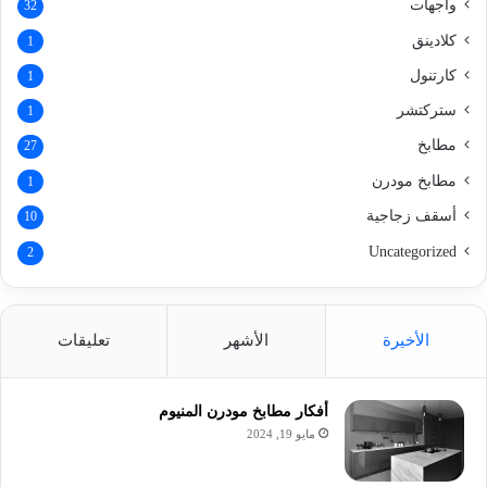
واجهات
32
كلادينق
1
كارتنول
1
ستركتشر
1
مطابخ
27
مطابخ مودرن
1
أسقف زجاجية
10
Uncategorized
2
الأخيرة
الأشهر
تعليقات
أفكار مطابخ مودرن المنيوم
مايو 19, 2024