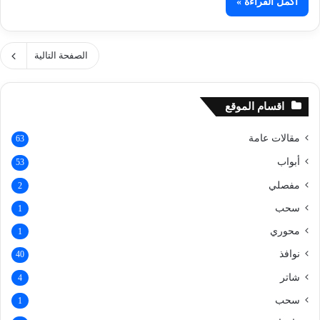
أكمل القراءة »
الصفحة التالية
اقسام الموقع
مقالات عامة
63
أبواب
53
مفصلي
2
سحب
1
محوري
1
نوافذ
40
شاتر
4
سحب
1