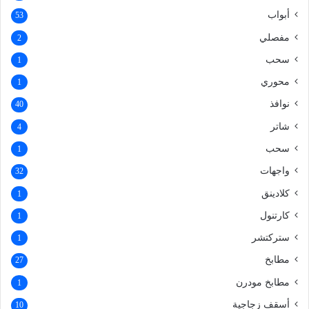
أبواب
53
مفصلي
2
سحب
1
محوري
1
نوافذ
40
شاتر
4
سحب
1
واجهات
32
كلادينق
1
كارتنول
1
ستركتشر
1
مطابخ
27
مطابخ مودرن
1
أسقف زجاجية
10