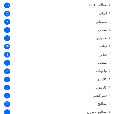
مقالات عامة
63
أبواب
53
مفصلي
2
سحب
1
محوري
1
نوافذ
40
شاتر
4
سحب
1
واجهات
32
كلادينق
1
كارتنول
1
ستركتشر
1
مطابخ
27
مطابخ مودرن
1