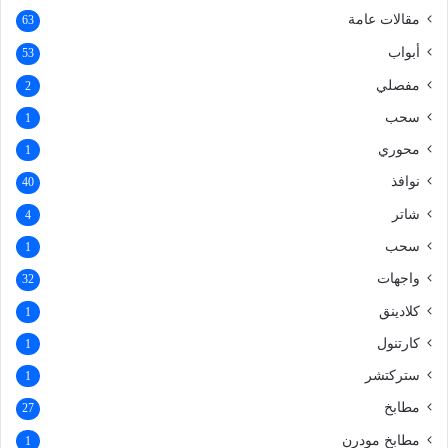
مقالات عامة
63
أبواب
53
مفصلي
2
سحب
1
محوري
1
نوافذ
40
شاتر
4
سحب
1
واجهات
32
كلادينق
1
كارتنول
1
ستركتشر
1
مطابخ
27
مطابخ مودرن
1