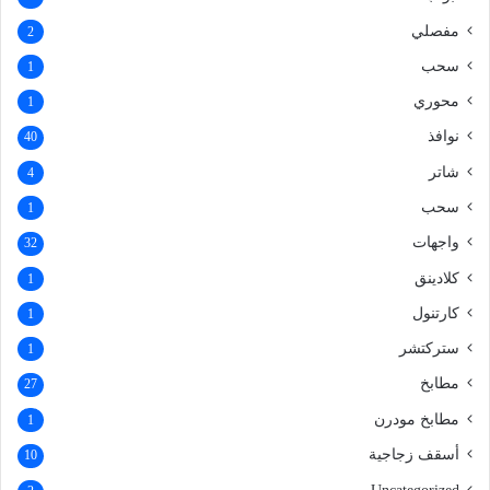
مفصلي
2
سحب
1
محوري
1
نوافذ
40
شاتر
4
سحب
1
واجهات
32
كلادينق
1
كارتنول
1
ستركتشر
1
مطابخ
27
مطابخ مودرن
1
أسقف زجاجية
10