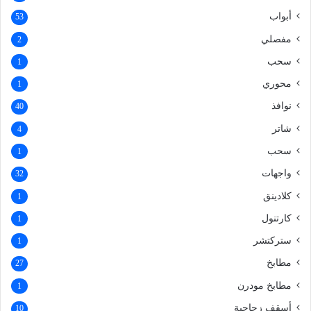
أبواب
53
مفصلي
2
سحب
1
محوري
1
نوافذ
40
شاتر
4
سحب
1
واجهات
32
كلادينق
1
كارتنول
1
ستركتشر
1
مطابخ
27
مطابخ مودرن
1
أسقف زجاجية
10