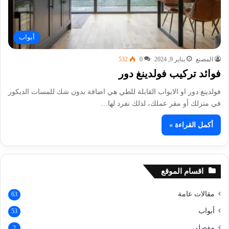
أبواب
المصنع
يناير 9, 2024
0
532
فوائد تركيب فولدينغ دور
فولدينغ دور او الابواب القابلة للطي هي اضافة بدون شك للمسات الديكور
في منزلك أو مقر عملك، لذلك نفرد لها…
أكمل القراءة »
اقسام الموقع
مقالات عامة
63
أبواب
53
مفصلي
2