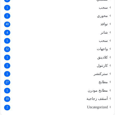
سحب
1
محوري
1
نوافذ
40
شاتر
4
سحب
1
واجهات
32
كلادينق
1
كارتنول
1
ستركتشر
1
مطابخ
27
مطابخ مودرن
1
أسقف زجاجية
10
Uncategorized
2