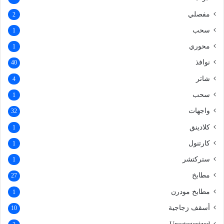
مفصلي
2
سحب
1
محوري
1
نوافذ
40
شاتر
4
سحب
1
واجهات
32
كلادينق
1
كارتنول
1
ستركتشر
1
مطابخ
27
مطابخ مودرن
1
أسقف زجاجية
10