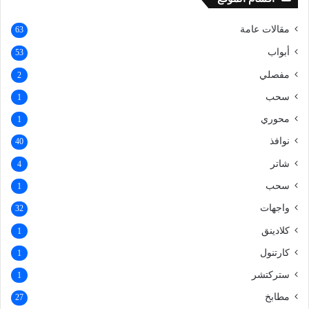
مقالات عامة
63
أبواب
53
مفصلي
2
سحب
1
محوري
1
نوافذ
40
شاتر
4
سحب
1
واجهات
32
كلادينق
1
كارتنول
1
ستركتشر
1
مطابخ
27