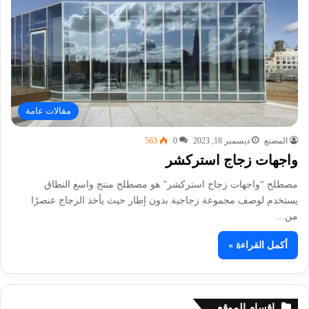
مقالات عامة
المصنع
ديسمبر 18, 2023
0
563
واجهات زجاج استركشر
مصطلح “واجهات زجاج استركشر” هو مصطلح منتج واسع النطاق
يستخدم لوصف مجموعة زجاجية بدون إطار حيث يأخذ الزجاج عنصرًا
من…
أكمل القراءة »
اقسام الموقع