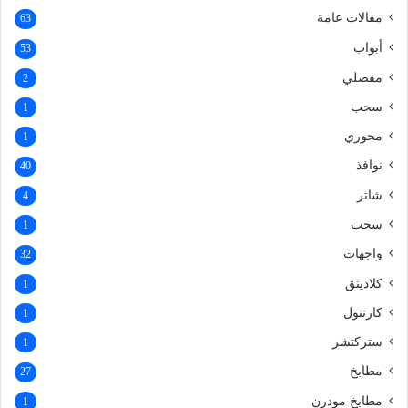
مقالات عامة
63
أبواب
53
مفصلي
2
سحب
1
محوري
1
نوافذ
40
شاتر
4
سحب
1
واجهات
32
كلادينق
1
كارتنول
1
ستركتشر
1
مطابخ
27
مطابخ مودرن
1