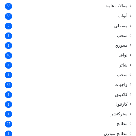
مقالات عامة
63
أبواب
53
مفصلي
2
سحب
1
محوري
1
نوافذ
40
شاتر
4
سحب
1
واجهات
32
كلادينق
1
كارتنول
1
ستركتشر
1
مطابخ
27
مطابخ مودرن
1