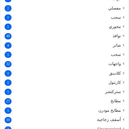
مفصلي
2
سحب
1
محوري
1
نوافذ
40
شاتر
4
سحب
1
واجهات
32
كلادينق
1
كارتنول
1
ستركتشر
1
مطابخ
27
مطابخ مودرن
1
أسقف زجاجية
10