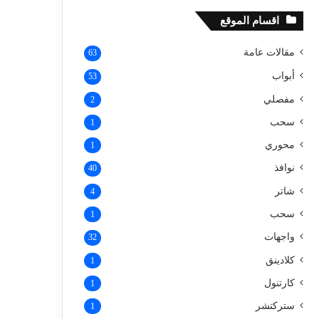
اقسام الموقع
مقالات عامة
63
أبواب
53
مفصلي
2
سحب
1
محوري
1
نوافذ
40
شاتر
4
سحب
1
واجهات
32
كلادينق
1
كارتنول
1
ستركتشر
1