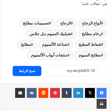
في "مقالات عامة"
أنواع الزجاج
الزجاج
تصميمات مطابخ
رخام مطابخ
شبابيك المنيوم دبل جلاس
شفاط المطبخ
صناعة الألمنيوم
مطابخ
مطابخ المنيوم
منتجات أبواب الألمنيوم
نسخ الرابط
لينكدإن
‏Tumblr
بينتيريست
‏Reddit
‏VKontakte
مشاركة عبر البريد
طباعة