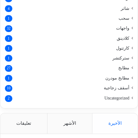
شاتر
4
سحب
1
واجهات
32
كلادينق
1
كارتنول
1
ستركتشر
1
مطابخ
27
مطابخ مودرن
1
أسقف زجاجية
10
Uncategorized
2
الأخيرة
الأشهر
تعليقات