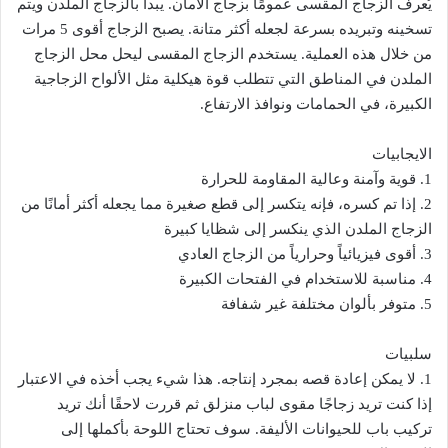
يُعرف الزجاج المقسى عمومًا بزجاج الأمان. يبدأ بالزجاج الملدن ويتم
تسخينه وتبريده بسرعة لجعله أكثر متانة. يصبح الزجاج أقوى 5 مرات
من خلال هذه العملية. يستخدم الزجاج المقسى ليحل محل الزجاج
الملدن في المناطق التي تتطلب قوة هيكلية مثل الألواح الزجاجية
الكبيرة، في الحمامات ونوافذ الارتفاع.
الايجابيات
1. قوية وآمنة وعالية المقاومة للحرارة
2. إذا تم كسره، فإنه يتكسر إلى قطع صغيرة مما يجعله أكثر أمانًا من
الزجاج الملدن الذي ينكسر إلى شظايا كبيرة
3. أقوى فيزيائياً وحرارياً من الزجاج العادي
4. مناسبة للاستخدام في الفتحات الكبيرة
5. متوفر بألوان مختلفة غير شفافة
سلبيات
1. لا يمكن إعادة قصه بمجرد إنتاجه. هذا شيء يجب أخذه في الاعتبار
إذا كنت تريد زجاجًا مقوى لباب منزلق ثم قررت لاحقًا أنك تريد
تركيب باب للحيوانات الأليفة. سوف تحتاج اللوحة بأكملها إلى