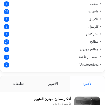
سحب
1
واجهات
32
كلادينق
1
كارتنول
1
ستركتشر
1
مطابخ
27
مطابخ مودرن
1
أسقف زجاجية
10
Uncategorized
2
الأخيرة
الأشهر
تعليقات
أفكار مطابخ مودرن المنيوم
مايو 19, 2024