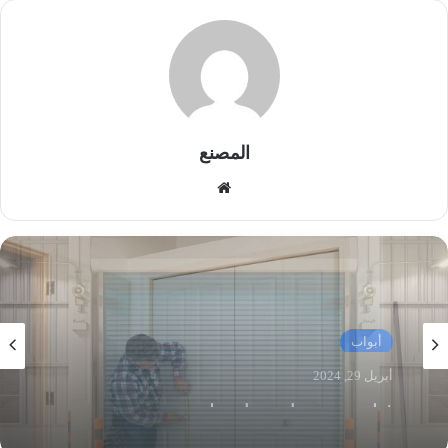
المصنع
موق
ع
الوي
ب
أبواب
أبريل 17, 2024
ابواب شتر بالرياض