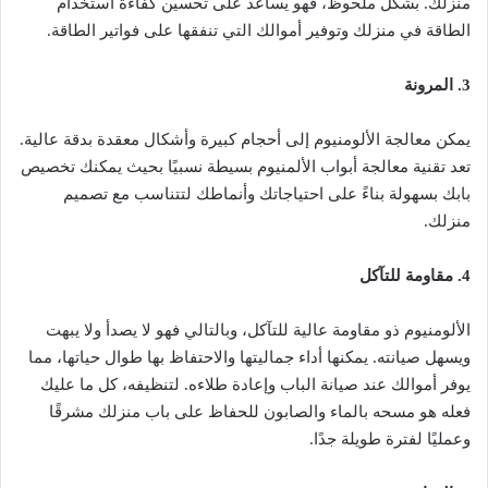
منزلك. بشكل ملحوظ، فهو يساعد على تحسين كفاءة استخدام
الطاقة في منزلك وتوفير أموالك التي تنفقها على فواتير الطاقة.
3. المرونة
يمكن معالجة الألومنيوم إلى أحجام كبيرة وأشكال معقدة بدقة عالية.
تعد تقنية معالجة أبواب الألمنيوم بسيطة نسبيًا بحيث يمكنك تخصيص
بابك بسهولة بناءً على احتياجاتك وأنماطك لتتناسب مع تصميم
منزلك.
4. مقاومة للتآكل
الألومنيوم ذو مقاومة عالية للتآكل، وبالتالي فهو لا يصدأ ولا يبهت
ويسهل صيانته. يمكنها أداء جماليتها والاحتفاظ بها طوال حياتها، مما
يوفر أموالك عند صيانة الباب وإعادة طلاءه. لتنظيفه، كل ما عليك
فعله هو مسحه بالماء والصابون للحفاظ على باب منزلك مشرقًا
وعمليًا لفترة طويلة جدًا.