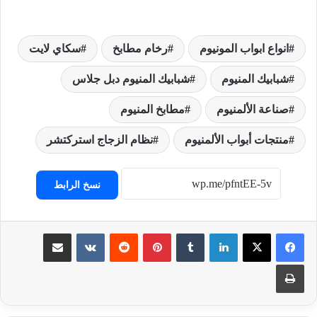
انواع ابواب المونيوم
رخام مطابخ
سكاي لايت
شبابيك المنيوم
شبابيك المنيوم دبل جلاس
صناعة الألمنيوم
مطابخ المنيوم
منتجات أبواب الألمنيوم
نظام الزجاج استركتشر
نسخ الرابط
لينكدإن
‏Tumblr
بينتيريست
‏Reddit
‏VKontakte
مشاركة عبر البريد
طباعة