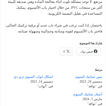
مرتفع. لا توجد مشكلة تلوث أثناء معالجة المادة وهي صديقة للبيئة
أكثر من منتجات PVC. من خلال اختيار باب الألمنيوم، يمكنك
المساعدة في تقليل البصمة الكربونية.
باختصار، إذا كنت ترغب في شراء باب جديد أو ترقية تركيبك الحالي،
فاختر باب الألمنيوم لقوته ومتانته وجماليته وسهولة صيانته.
شارك هذا الموضوع:
فيس بوك
X
مرتبط
صور شبابيك المنيوم
اشكال ابواب المنيوم ثري دي
ديسمبر 24, 2023
ديسمبر 14, 2023
في "نوافذ"
في "أبواب"
أسعار شبابيك المنيوم
مارس 3, 2024
في "نوافذ"