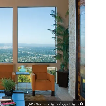
شبابيك المنيوم أم شبابيك خشب - ملف كامل