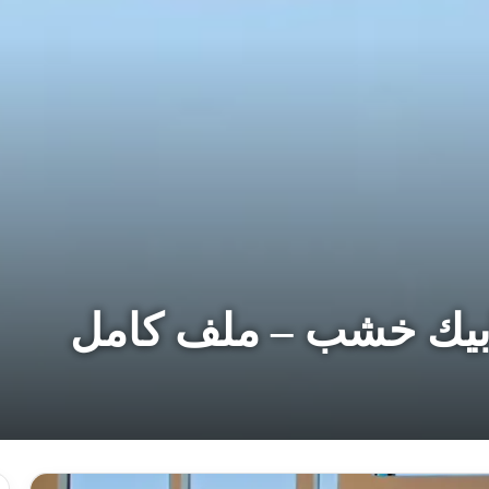
بابيك خشب – ملف كامل