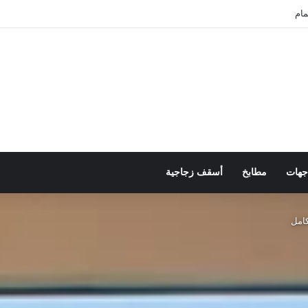
كوريت
جهات
مطابخ
أسقف زجاجية
كامل