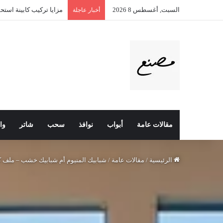
السبت, أغسطس 8 2026
تقفيل بلكونات زجاج سي
أخبار عاجلة
مقالات عامة
أبواب
نوافذ
سحب
شاتر
وا
الرئيسية
/
مقالات عامة
/
شبابيك المنيوم أم شبابيك خشب – ملف 