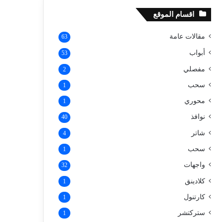
اقسام الموقع
مقالات عامة
63
أبواب
53
مفصلي
2
سحب
1
محوري
1
نوافذ
40
شاتر
4
سحب
1
واجهات
32
كلادينق
1
كارتنول
1
ستركتشر
1