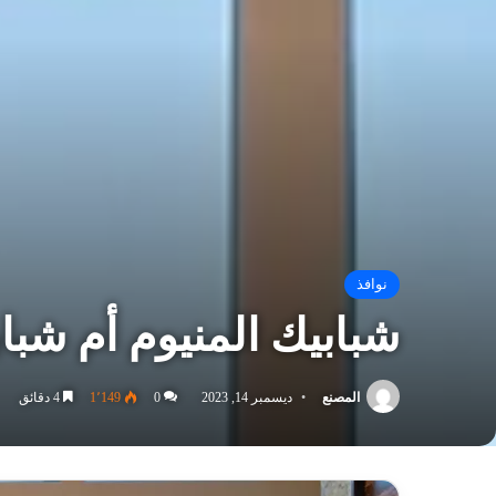
نوافذ
شبابيك المنيوم أم ش
المصنع
ديسمبر 14, 2023
0
1٬149
4 دقائق