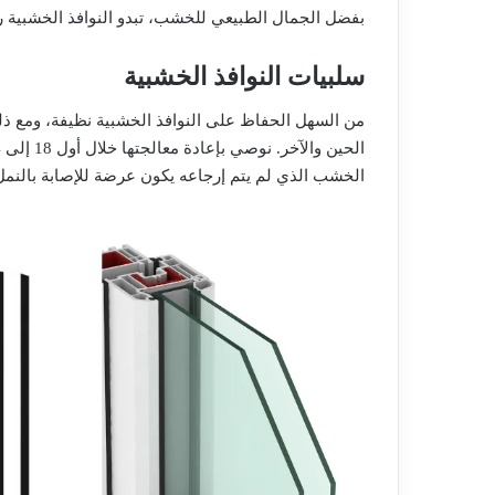
بفضل الجمال الطبيعي للخشب، تبدو النوافذ الخشبية ر
سلبيات النوافذ الخشبية
من السهل الحفاظ على النوافذ الخشبية نظيفة، ومع ذل
الحين والآخر. نوصي بإعادة معالجتها خلال أول 18 إلى 24 شهرًا بعد تركيبها ثم كل 6 إلى 8 سنوات بعد ذلك.
الخشب الذي لم يتم إرجاعه يكون عرضة للإصابة بالنم