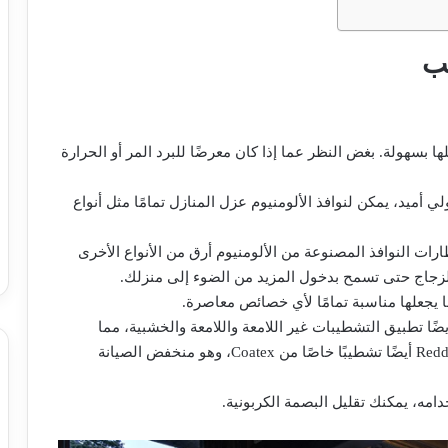
شب
بسهولة. بغض النظر عما إذا كان معرضًا للبرد المر أو الحرارة
أميد، يمكن لنوافذ الألومنيوم عزل المنازل تمامًا مثل أنواع
رات النوافذ المصنوعة من الألومنيوم أرق من الأنواع الأخرى
الزجاج حتى تسمح بدخول المزيد من الضوء إلى منزلك.
 يجعلها مناسبة تمامًا لأي خصائص معاصرة.
لمنيوم. يمكن أيضًا تطبيق التشطيبات غير اللامعة واللامعة والخشبية، مما
يمنحك قدرًا لا يصدق من الخيارات للتشطيب. يقدم Reddish أيضًا تشطيبًا خاصًا من Coatex، وهو منخفض الصيانة
خدامه، يمكنك تقليل البصمة الكربونية.