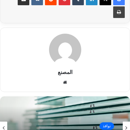
طباعة
المصنع
موق
ع
الوي
ب
نوافذ