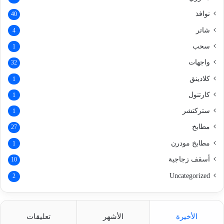
نوافذ
40
شاتر
4
سحب
1
واجهات
32
كلادينق
1
كارتنول
1
ستركتشر
1
مطابخ
27
مطابخ مودرن
1
أسقف زجاجية
10
Uncategorized
2
الأخيرة
الأشهر
تعليقات