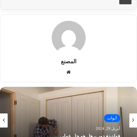
المصنع
موق
ع
الوي
ب
أبواب
أبريل 17, 2024
ابواب شتر بالرياض