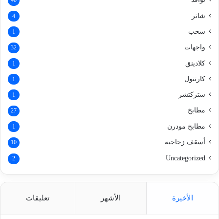
40
شاتر
4
سحب
1
واجهات
32
كلادينق
1
كارتنول
1
ستركتشر
1
مطابخ
27
مطابخ مودرن
1
أسقف زجاجية
10
Uncategorized
2
الأخيرة
الأشهر
تعليقات