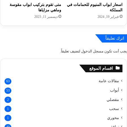
اسعار ابواب المنيوم للحمامات في
متى تقوم بتركيب ابواب مقوسة
المملكة
وماهي مزاياها
فبراير 19, 2024
ديسمبر 11, 2023
اترك تعليقاً
يجب أنت تكون
مسجل الدخول
لتضيف تعليقاً.
اقسام الموقع
مقالات عامة
63
أبواب
53
مفصلي
2
سحب
1
محوري
1
نوافذ