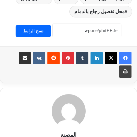
محل تفصيل زجاج بالدمام
نسخ الرابط
لينكدإن
‏Tumblr
بينتيريست
‏Reddit
‏VKontakte
مشاركة عبر البريد
طباعة
المصنع