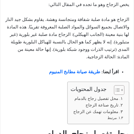
يخص الزجاج وهو ما تجده في المقال التالي:
الزجاج هو مادة صلبة شفافة ومتجانسة وهشة. يقاوم بشكل جيد النار
والاتصال بجميع السوائل والمواد الصلبة المعروفة تقريبًا. هذه المادة
لها بنية معينة (الجانب الهيكلي): الزجاج مادة صلبة غير بلورية (غير
متبلورة). إنه لا يظهر كما هو الحال بالنسبة للهياكل البلورية طويلة
المدى (ترتيب الذرات ووجود شبكة بلورية). إنها حالة معينة من
المادة: الحالة الزجاجية.
اقرأ ايضا:
طريقة صيانة مطابخ المنيوم
جدول المحتويات
محل تفصيل زجاج بالدمام
تاريخ صناعة الزجاج
معلومات تهمك عن الزجاج
مرتبط
محل تفصيل زجاج بالدمام