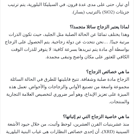
أي تيار، حتى على مدى عدة قرون. في السيليكا البلورية، يتم ترتيب
جزيئات (SiO2) بالترتيب (يسار).
لماذا يعتبر الزجاج سائلا متجمدا؟
وهذا يختلف تمامًا عن الحالة الصلبة مثل الجليد، حيث تكون الذرات
مرتبة جيدًا. …نحن نتحدث عن دولة زجاجية. يتم الحصول على الزجاج
بواسطة أي مادة يتم تبريدها بسرعة كافية: لا يتوفر للذرات الوقت
الكافي للعثور على مكان واضح وتبقى مجمدة.
ما هي خصائص الزجاج؟
الزجاج مادة صلبة وشفافة. تتيح قابليتها للطرق في الحالة السائلة
مجموعة واسعة من تصنيع الأواني والزجاجات والأحواض. تعمل هذه
الميزة على تعزيز الإبداع، وهو أمر ضروري لتخصيص العلامة التجارية
والمنتجات.
ما هي خاصية الزجاج التي تم إثباتها؟
منذ عشرينيات القرن العشرين، لوحظ وأثبت، من خلال حيود الأشعة
السينية (XRD)، أن إحدى خصائص النظارات هي غياب البنية البلورية