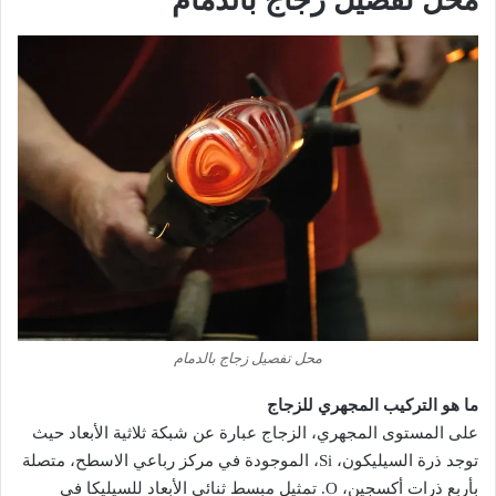
محل تفصيل زجاج بالدمام
ما هو التركيب المجهري للزجاج
على المستوى المجهري، الزجاج عبارة عن شبكة ثلاثية الأبعاد حيث
توجد ذرة السيليكون، Si، الموجودة في مركز رباعي الاسطح، متصلة
بأربع ذرات أكسجين، O. تمثيل مبسط ثنائي الأبعاد للسيليكا في