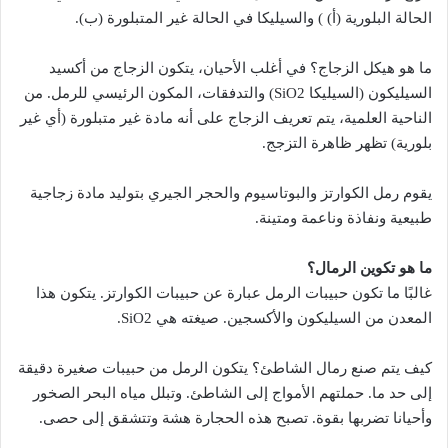
الحالة البلورية (أ) ) والسيليكا في الحالة غير المتبلورة (ب).
ما هو هيكل الزجاج؟ في أغلب الأحيان، يتكون الزجاج من أكسيد
السيليكون (السيليكا SiO2) والتدفقات، المكون الرئيسي للرمل. من
الناحية العلمية، يتم تعريف الزجاج على أنه مادة غير متبلورة (أي غير
بلورية) تظهر ظاهرة التزجج.
يقوم رمل الكوارتز والبوتاسيوم والحجر الجيري بتوليد مادة زجاجية
طبيعية ونفاذة وناعمة ومتينة.
ما هو تكوين الرمال؟
غالبًا ما تكون حبيبات الرمل عبارة عن حبيبات الكوارتز. يتكون هذا
المعدن من السيليكون والأكسجين. صيغته هي SiO2.
كيف يتم صنع رمال الشاطئ؟ يتكون الرمل من حبيبات صغيرة دقيقة
إلى حد ما. حملتهم الأمواج إلى الشاطئ. وتبلل مياه البحر الصخور
وأحيانا تضربها بقوة. تصبح هذه الحجارة هشة وتتشقق إلى حصى.