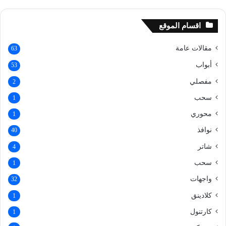
اقسام الموقع
مقالات عامة
63
أبواب
53
مفصلي
2
سحب
1
محوري
1
نوافذ
40
شاتر
4
سحب
1
واجهات
32
كلادينق
1
كارتنول
1