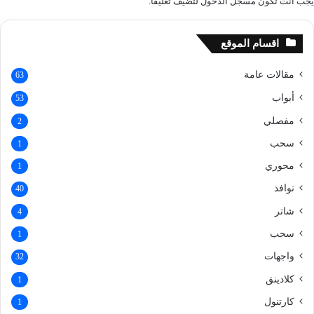
يجب أنت تكون
مسجل الدخول
لتضيف تعليقاً.
اقسام الموقع
مقالات عامة
63
أبواب
53
مفصلي
2
سحب
1
محوري
1
نوافذ
40
شاتر
4
سحب
1
واجهات
32
كلادينق
1
كارتنول
1