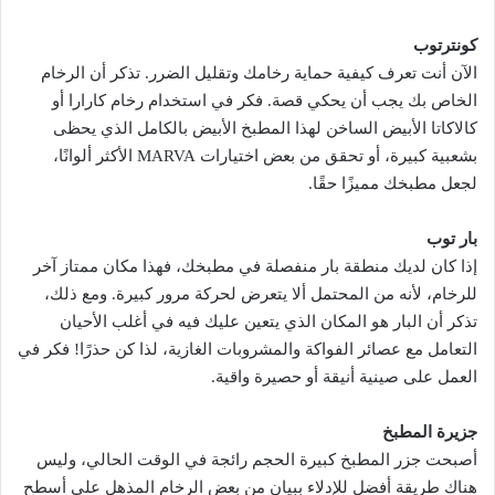
كونترتوب
الآن أنت تعرف كيفية حماية رخامك وتقليل الضرر. تذكر أن الرخام
الخاص بك يجب أن يحكي قصة. فكر في استخدام رخام كارارا أو
كالاكاتا الأبيض الساخن لهذا المطبخ الأبيض بالكامل الذي يحظى
بشعبية كبيرة، أو تحقق من بعض اختيارات MARVA الأكثر ألوانًا،
لجعل مطبخك مميزًا حقًا.
بار توب
إذا كان لديك منطقة بار منفصلة في مطبخك، فهذا مكان ممتاز آخر
للرخام، لأنه من المحتمل ألا يتعرض لحركة مرور كبيرة. ومع ذلك،
تذكر أن البار هو المكان الذي يتعين عليك فيه في أغلب الأحيان
التعامل مع عصائر الفواكة والمشروبات الغازية، لذا كن حذرًا! فكر في
العمل على صينية أنيقة أو حصيرة واقية.
جزيرة المطبخ
أصبحت جزر المطبخ كبيرة الحجم رائجة في الوقت الحالي، وليس
هناك طريقة أفضل للإدلاء ببيان من بعض الرخام المذهل على أسطح