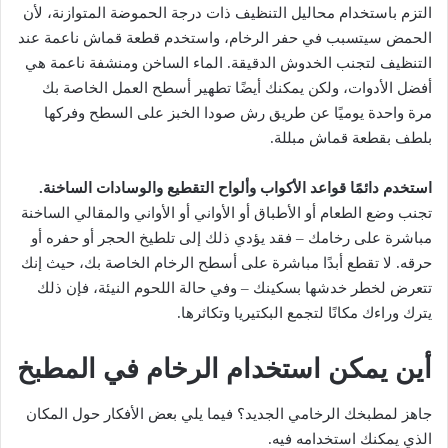
التزم باستخدام محاليل التنظيف ذات درجة الحموضة المتوازنة، لأن
الحمض سيتسبب في حفر الرخام، واستخدم قطعة قماش ناعمة عند
التنظيف لتجنب الخدوش الدقيقة. الماء الساخن ومنشفة ناعمة هي
أفضل الأدوات، ولكن يمكنك أيضًا تطهير أسطح العمل الخاصة بك
مرة واحدة يوميًا عن طريق رش صودا الخبز على السطح وفركها
بلطف بقطعة قماش مبللة.
استخدم دائمًا قواعد الأكواب وألواح التقطيع والوسادات الساخنة.
تجنب وضع الطعام أو الأطباق أو الأواني أو الأواني والمقالي الساخنة
مباشرة على رخامك – فقد يؤدي ذلك إلى تلطيخ الحجر أو حفره أو
حرقه. لا تقطع أبدًا مباشرة على أسطح الرخام الخاصة بك، حيث إنك
تتعرض لخطر خدشها بسكينك – وفي حالة اللحوم النيئة، فإن ذلك
يترك وراءك مكانًا لتجمع البكتيريا وتكاثرها.
أين يمكن استخدام الرخام في المطبخ
جاهز لمطبخك الرخامي الجديد؟ فيما يلي بعض الأفكار حول المكان
الذي يمكنك استخدامه فيه.