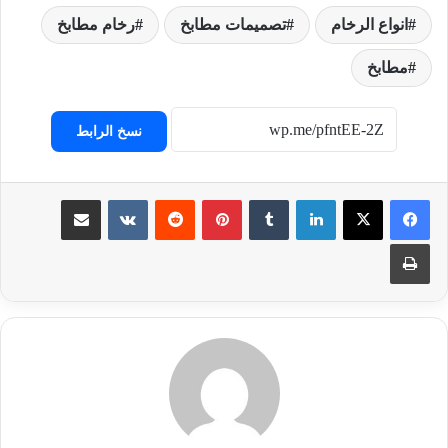
انواع الرخام
تصميمات مطابخ
رخام مطابخ
مطابخ
نسخ الرابط
لينكدإن
‏Tumblr
بينتيريست
‏Reddit
‏VKontakte
مشاركة عبر البريد
طباعة