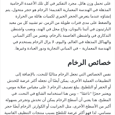
على تحمل وزن هائل. مجرد التفكير في كل تلك الأعمدة الرخامية
المذهلة في الهندسة المعمارية القديمة! الرخام هو حجر متحول، يتم
إنشاؤه عندما يتعرض الحجر الجيري لكميات هائلة من الحرارة
والضغط على مدى فترات طويلة من الزمن. تم تشييد كل من معبد
البارثينون في أثينا باليونان، وتاج محل في الهند، ونصب واشنطن
التذكاري في واشنطن العاصمة بالرخام، وتعتبر من أكثر المباني
والهياكل المذهلة في العالم. واليوم، لا يزال الرخام يستخدم في
الهندسة المعمارية – في المباني التجارية ودور العبادة وغيرها.
خصائص الرخام
نفس الخصائص التي تجعل الرخام مثاليًا للنحت، بالإضافة إلى
التطبيقات العملية الأخرى، يمكن أيضًا أن تجعله أكثر عرضة للخدش
أو الحفر أو التلطيخ. يبلغ تصنيف الرخام 3 على مقياس صلابة موس،
ويعتبر حجرًا “ناعمًا” – ومن هنا استخدامه الشائع في النحت. في
المطبخ، هذا يعني أن أسطح الرخام يمكن أن تخدش وتجرجر بسهولة
أكبر من الأسطح الأخرى، مثل الجرانيت أو الكوارتز. الرخام أيضًا حجر
مسامي، لذا فهو أكثر عرضة للتلطخ بسبب منتجات التنظيف القاسية